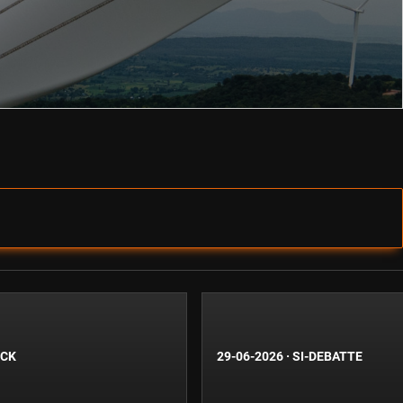
ICK
29-06-2026
·
SI-DEBATTE