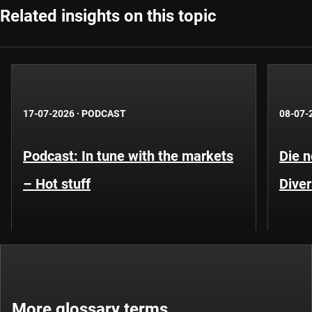
Related insights on this topic
17-07-2026
·
PODCAST
08-07-
Podcast: In tune with the markets
Die 
– Hot stuff
Diver
More glossary terms