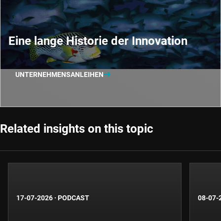
Eine lange Historie der Innovation
UNTERNEHMENSANLEIHEN
Related insights on this topic
17-07-2026
·
PODCAST
08-07-