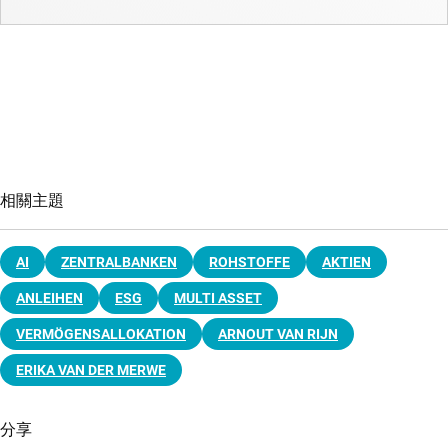
相關主題
AI
ZENTRALBANKEN
ROHSTOFFE
AKTIEN
ANLEIHEN
ESG
MULTI ASSET
VERMÖGENSALLOKATION
ARNOUT VAN RIJN
ERIKA VAN DER MERWE
分享