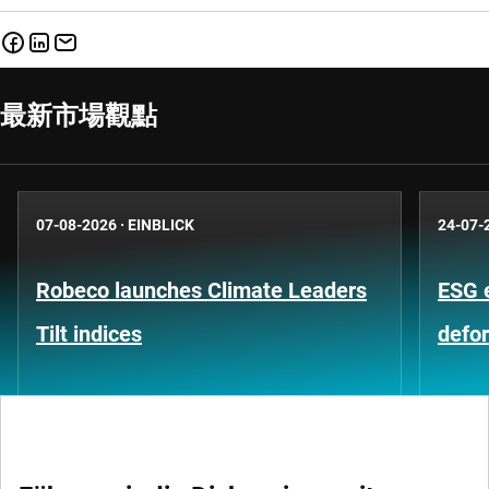
最新市場觀點
07-08-2026
·
EINBLICK
24-07-
Robeco launches Climate Leaders
ESG 
Tilt indices
defo