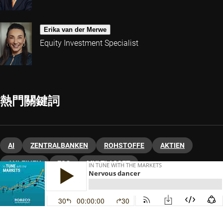
Erika van der Merwe
Equity Investment Specialist
熱門關鍵詞
AI
ZENTRALBANKEN
ROHSTOFFE
AKTIEN
ANLEIHEN
ESG
MULTI ASSET
VERMÖGENSALLOKATION