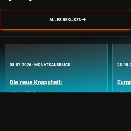
ALLES BEKIJKEN
08-07-2026
·
MONATSAUSBLICK
28-05-
Die neue Knappheit:
Euro
Diversifizierung
Alte