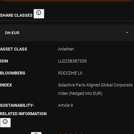
SHARE CLASSES
Share classes
DH-EUR
ASSET CLASS
Anleihen
ISIN
LU2258387559
BLOOMBERG
ROCCDHE LX
INDEX
Solactive Paris Aligned Global Corporate
Index (hedged into EUR)
SUSTAINABILITY-
Article 9
RELATED INFORMATION
Sustainability-related information