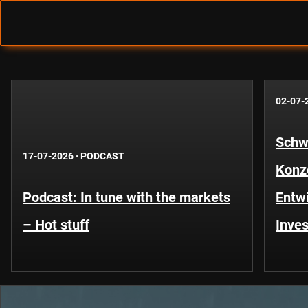
02-07-
Schwe
17-07-2026
·
PODCAST
Konze
Podcast: In tune with the markets
Entwi
– Hot stuff
Inves