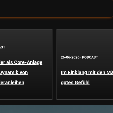
AST
26-06-2026
·
PODCAST
er als Core-Anlage,
 Dynamik von
Im Einklang mit den Mä
eranleihen
gutes Gefühl