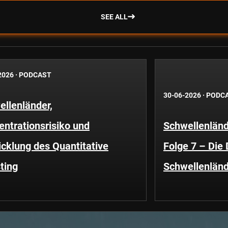
SEE ALL
2026
·
PODCAST
30-06-2026
·
PODC
llenländer,
ntrationsrisiko und
Schwellenländ
cklung des Quantitative
Folge 7 – Die
ting
Schwellenländ