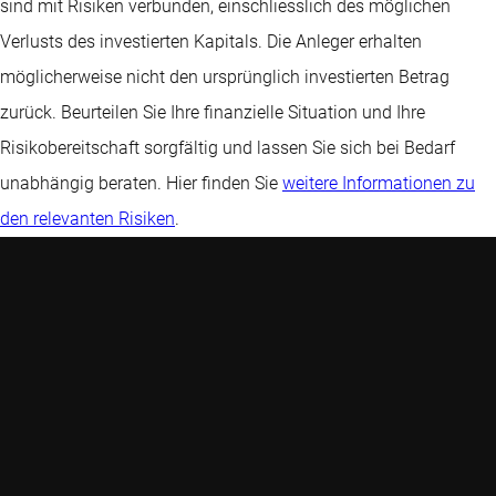
sind mit Risiken verbunden, einschliesslich des möglichen
Verlusts des investierten Kapitals. Die Anleger erhalten
möglicherweise nicht den ursprünglich investierten Betrag
zurück. Beurteilen Sie Ihre finanzielle Situation und Ihre
Risikobereitschaft sorgfältig und lassen Sie sich bei Bedarf
unabhängig beraten. Hier finden Sie
weitere Informationen zu
den relevanten Risiken
.