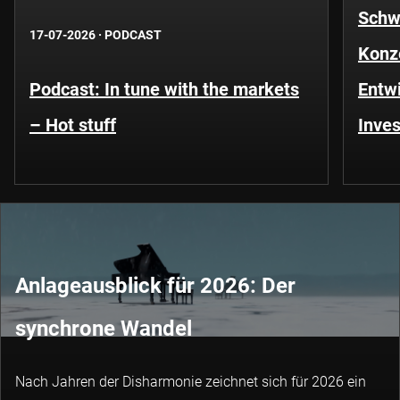
Schwe
17-07-2026
·
PODCAST
Konze
Podcast: In tune with the markets
Entwi
– Hot stuff
Inves
Anlageausblick für 2026: Der
synchrone Wandel
Nach Jahren der Disharmonie zeichnet sich für 2026 ein