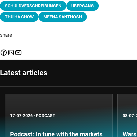
SCHULDVERSCHREIBUNGEN
ÜBERGANG
THU HA CHOW
MEENA SANTHOSH
share
Latest articles
17-07-2026
·
PODCAST
08-07-
Podcast: In tune with the markets
Warsh