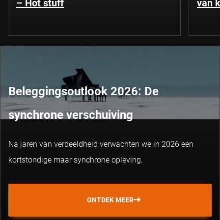
– Hot stuff
van k
Beleggingsoutlook 2026: De
synchrone verschuiving
Na jaren van verdeeldheid verwachten we in 2026 een
kortstondige maar synchrone opleving.
ONTDEK MEER