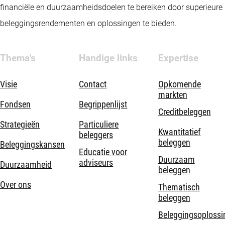
financiële en duurzaamheidsdoelen te bereiken door superieure
beleggingsrendementen en oplossingen te bieden.
Thema's
Handige links
Expertise
Visie
Contact
Opkomende
markten
Fondsen
Begrippenlijst
Creditbeleggen
Strategieën
Particuliere
Kwantitatief
beleggers
beleggen
Beleggingskansen
Educatie voor
Duurzaam
adviseurs
Duurzaamheid
beleggen
Over ons
Thematisch
beleggen
Beleggingsoplossi