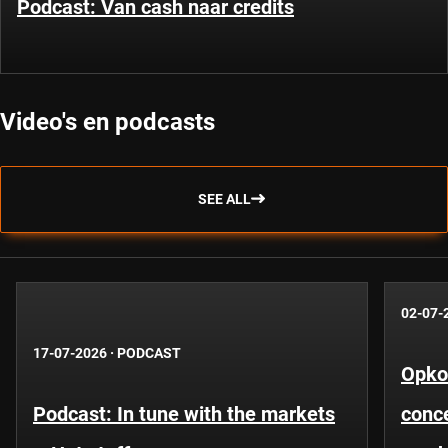
Podcast: Van cash naar credits
Video's en podcasts
SEE ALL
02-07-
17-07-2026
·
PODCAST
Opko
Podcast: In tune with the markets
conce