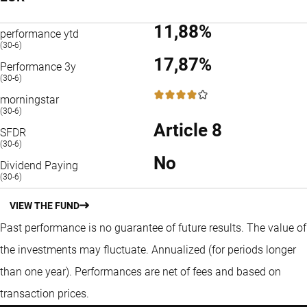
11,88%
performance ytd
(30-6)
17,87%
Performance 3y
(30-6)
4 / 5
morningstar
(30-6)
Article 8
SFDR
(30-6)
No
Dividend Paying
(30-6)
VIEW THE FUND
Past performance is no guarantee of future results. The value of
the investments may fluctuate.
Annualized (for periods longer
than one year).
Performances are net of fees and based on
transaction prices.