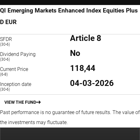
QI Emerging Markets Enhanced Index Equities Plus
D EUR
Article 8
SFDR
(30-6)
No
Dividend Paying
(30-6)
118,44
Current Price
(6-8)
04-03-2026
Inception date
(30-6)
VIEW THE FUND
Past performance is no guarantee of future results. The value of
the investments may fluctuate.