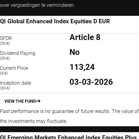
over vergoedingen te verminderen.
QI Global Enhanced Index Equities D EUR
Article 8
SFDR
(30-6)
No
Dividend Paying
(30-6)
113,24
Current Price
(6-8)
03-03-2026
Inception date
(30-6)
VIEW THE FUND
Past performance is no guarantee of future results. The value of
the investments may fluctuate.
QI Emerging Markets Enhanced Index Equities Plus