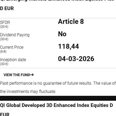
D EUR
Article 8
SFDR
(30-6)
No
Dividend Paying
(30-6)
118,44
Current Price
(6-8)
04-03-2026
Inception date
(30-6)
VIEW THE FUND
Past performance is no guarantee of future results. The value of
the investments may fluctuate.
QI Global Developed 3D Enhanced Index Equities D
EUR