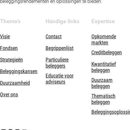
beleggingsrendementen en oplossingen te bieden.
Thema's
Handige links
Expertise
Visie
Contact
Opkomende
markten
Fondsen
Begrippenlijst
Creditbeleggen
Strategieën
Particuliere
Kwantitatief
beleggers
beleggen
Beleggingskansen
Educatie voor
Duurzaam
adviseurs
Duurzaamheid
beleggen
Over ons
Thematisch
beleggen
Beleggingsoplossi