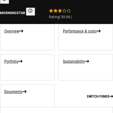
Sustainability-related information
MORNINGSTAR
Morningstar
Rating
(
30-06
)
Overview
Performance & costs
Portfolio
Sustainability
Documents
SWITCH FUNDS