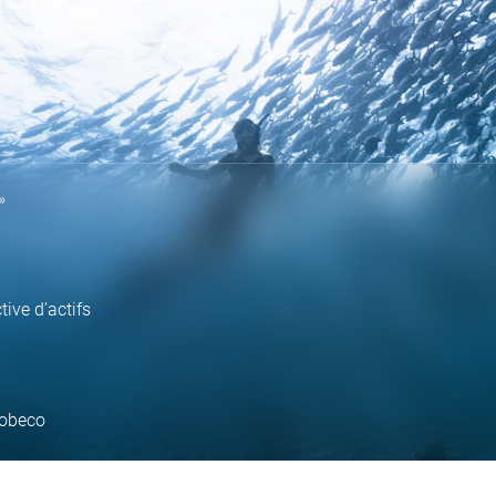
»
ive d’actifs
Robeco