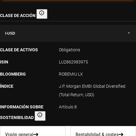
CLASE DE ACCIÓN
Clase de acción
I-USD
CLASE DE ACTIVOS
Obligations
ISIN
LU2862983975
BLOOMBERG
ROBEMIU LX
ÍNDICE
J.P. Morgan EMBI Global Diversified
(Total Return, USD)
INFORMACIÓN SOBRE
Artículo 8
SOSTENIBILIDAD
Información sobre sostenibilidad
Visión general
Rentabilidad & costes