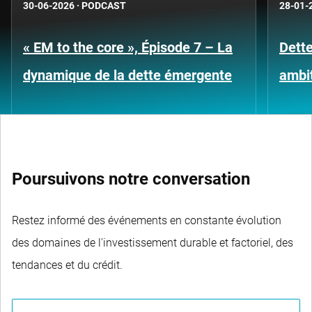
30-06-2026
·
PODCAST
28-01-
« EM to the core », Épisode 7 – La
Dette
dynamique de la dette émergente
ambi
Poursuivons notre conversation
Restez informé des événements en constante évolution
des domaines de l'investissement durable et factoriel, des
tendances et du crédit.