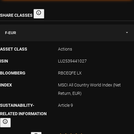
SHARE CLASSES
Share classes
F-EUR
ASSET CLASS
Actions
ISIN
LU2539441027
BLOOMBERG
RBCEQFE LX
INDEX
MSCI All Country World Index (Net
Return, EUR)
SUSTAINABILITY-
Article 9
RELATED INFORMATION
Sustainability-related information