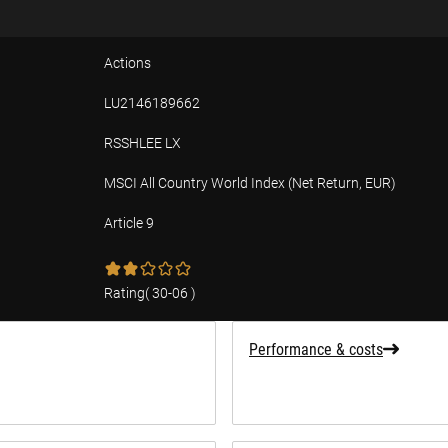
Actions
LU2146189662
RSSHLEE LX
MSCI All Country World Index (Net Return, EUR)
Article 9
tion
Rating
(
30-06
)
Performance & costs