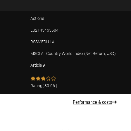
Actions
LU2145465584
RSSMEDU LX
MSCI All Country World Index (Net Return, USD)
Article 9
tion
Rating
(
30-06
)
Performance & costs