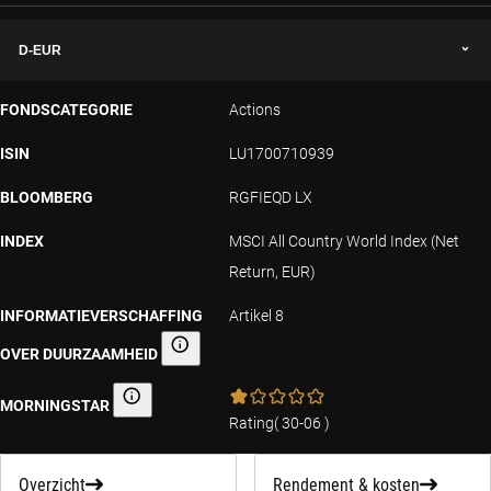
D-EUR
FONDSCATEGORIE
Actions
ISIN
LU1700710939
BLOOMBERG
RGFIEQD LX
INDEX
MSCI All Country World Index (Net
Return, EUR)
INFORMATIEVERSCHAFFING
Artikel 8
OVER DUURZAAMHEID
Informatieverschaffing over duurzaamheid
MORNINGSTAR
Morningstar
Rating
(
30-06
)
Overzicht
Rendement & kosten