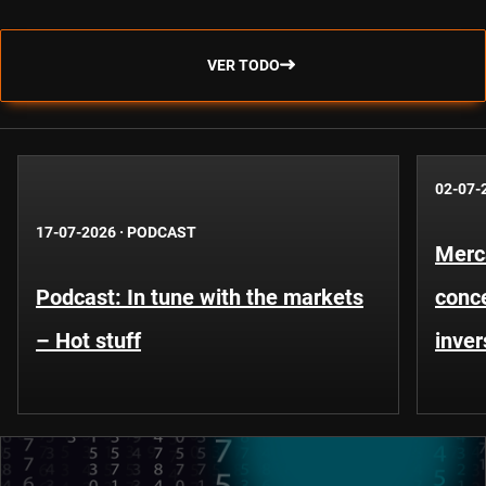
VER TODO
02-07-
17-07-2026
·
PODCAST
Merc
Podcast: In tune with the markets
conce
– Hot stuff
inver