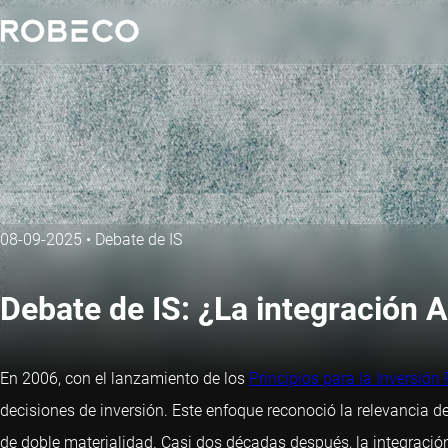
08-09-2025
•
Debate de IS
Debate de IS: ¿La integración 
En 2006, con el lanzamiento de los
Principios para la Inversió
decisiones de inversión. Este enfoque reconoció la relevancia de
de doble materialidad. Casi dos décadas después, la integración 