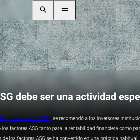
ASG debe ser una actividad espe
n Responsable de la ONU
, se recomendó a los inversores instituc
 los factores ASG tanto para la rentabilidad financiera como para
de los factores ASG se ha convertido en una práctica habitual. Y