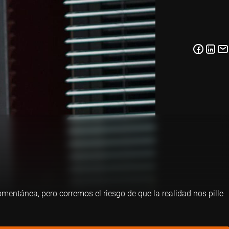
ntánea, pero corremos el riesgo de que la realidad nos pille