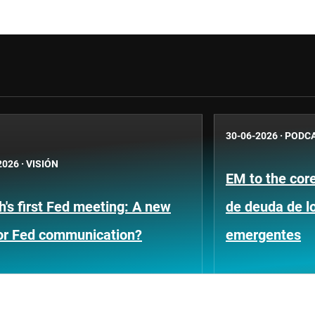
30-06-2026
·
PODC
2026
·
VISIÓN
EM to the core
's first Fed meeting: A new
de deuda de l
for Fed communication?
emergentes