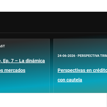
AST
24-06-2026
·
PERSPECTIVA TRI
, Ep. 7 – La dinámica
os mercados
Perspectivas en crédit
con cautela