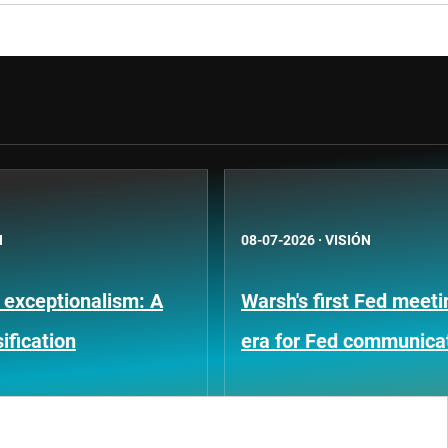
N
08-07-2026
·
VISIÓN
 exceptionalism: A
Warsh's first Fed meet
ification
era for Fed communica