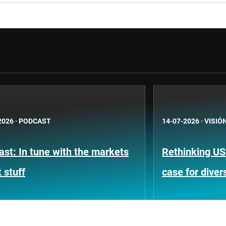
2026
·
PODCAST
14-07-2026
·
VISIÓ
st: In tune with the markets
Rethinking US
 stuff
case for divers