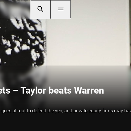
ets – Taylor beats Warren
oes all-out to defend the yen, and private equity firms may hav