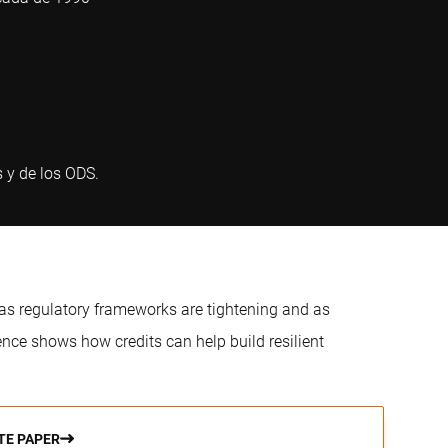
s y de los ODS.
n as regulatory frameworks are tightening and as
nce shows how credits can help build resilient
TE PAPER