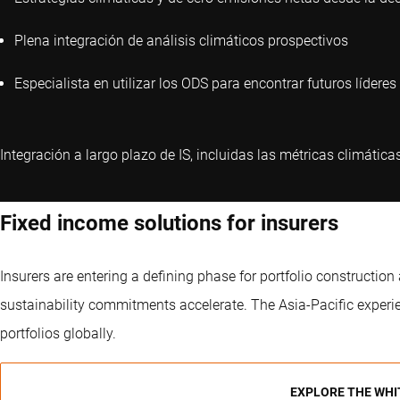
Plena integración de análisis climáticos prospectivos
Especialista en utilizar los ODS para encontrar futuros líderes
Integración a largo plazo de IS, incluidas las métricas climática
Fixed income solutions for insurers
Insurers are entering a defining phase for portfolio constructio
sustainability commitments accelerate. The Asia-Pacific experie
portfolios globally.
EXPLORE THE WHI