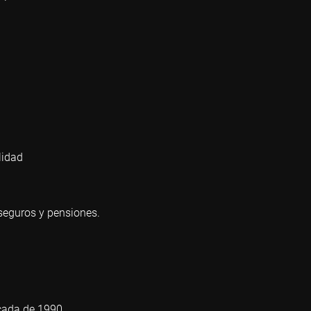
lidad
seguros y pensiones.
écada de 1990