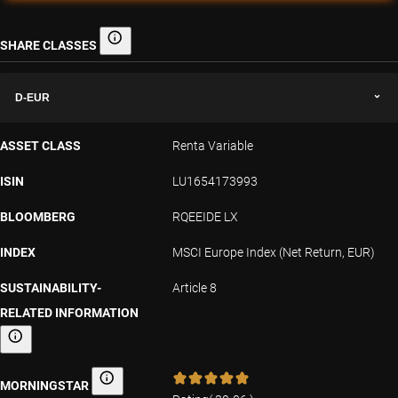
SHARE CLASSES
Share classes
D-EUR
ASSET CLASS
Renta Variable
ISIN
LU1654173993
BLOOMBERG
RQEEIDE LX
INDEX
MSCI Europe Index (Net Return, EUR)
SUSTAINABILITY-
Article 8
RELATED INFORMATION
Sustainability-related information
MORNINGSTAR
Morningstar