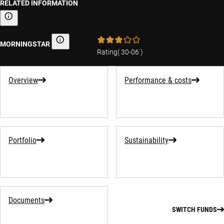
RELATED INFORMATION
Sustainability-related information
MORNINGSTAR
Morningstar
Rating
(
30-06
)
Overview
Performance & costs
Portfolio
Sustainability
Documents
SWITCH FUNDS