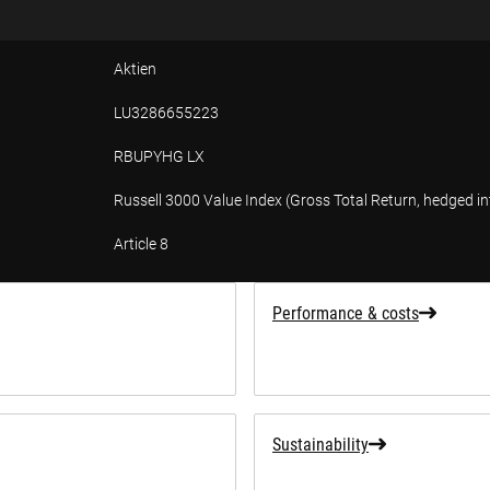
Aktien
LU3286655223
RBUPYHG LX
Russell 3000 Value Index (Gross Total Return, hedged i
Article 8
tion
Performance & costs
Sustainability