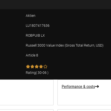
Aktien
LU1807417636
ROBPUIB LX
Russell 3000 Value Index (Gross Total Return, USD)
Article 8
tion
Rating
(
30-06
)
Performance & costs