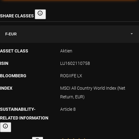
SHARE CLASSES
Share classes
F-EUR
ASSET CLASS
Aktien
ISIN
LU1602110758
BLOOMBERG
ROGIIFE LX
INDEX
MSCI All Country World Index (Net
Return, EUR)
SUSTAINABILITY-
Article 8
RELATED INFORMATION
Sustainability-related information