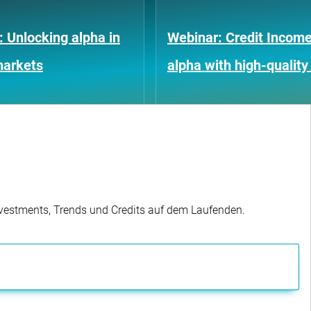
: Unlocking alpha in
Webinar: Credit Income
markets
alpha with high-quality
Investments, Trends und Credits auf dem Laufenden.