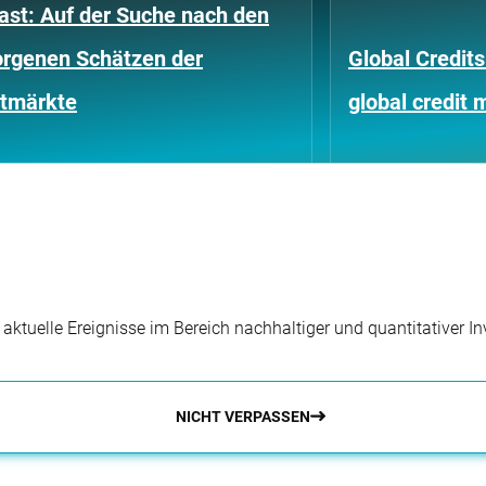
ast: Auf der Suche nach den
orgenen Schätzen der
Global Credits
itmärkte
global credit 
r aktuelle Ereignisse im Bereich nachhaltiger und quantitativer 
NICHT VERPASSEN