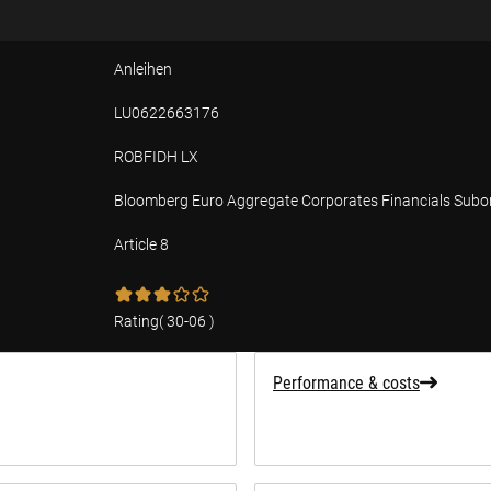
Anleihen
LU0622663176
ROBFIDH LX
Bloomberg Euro Aggregate Corporates Financials Subo
Article 8
tion
Rating
(
30-06
)
Performance & costs