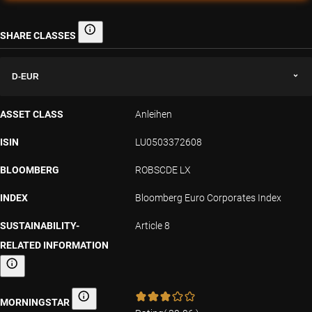
SHARE CLASSES
Share classes
D-EUR
ASSET CLASS
Anleihen
ISIN
LU0503372608
BLOOMBERG
ROBSCDE LX
INDEX
Bloomberg Euro Corporates Index
SUSTAINABILITY-
Article 8
RELATED INFORMATION
Sustainability-related information
MORNINGSTAR
Morningstar