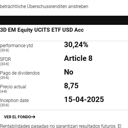
beträchtliche Überschussrenditen anstreben
3D EM Equity UCITS ETF USD Acc
30,24%
performance ytd
(30-6)
Article 8
SFDR
(30-6)
No
Pago de dividendos
(30-6)
8,75
Precio actual
(4-8)
15-04-2025
Inception date
(30-6)
VER EL FONDO
Rentabilidades pasadas no garantizan resultados futuros. El