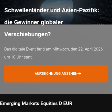
Schwellenländer und Asien-Pazifik:
die Gewinner globaler
Verschiebungen?
Das digitale Event fand am Mittwoch, den 22. April 2026
um 10 Uhr statt.
AUFZEICHNUNG ANSEHEN
Emerging Markets Equities D EUR