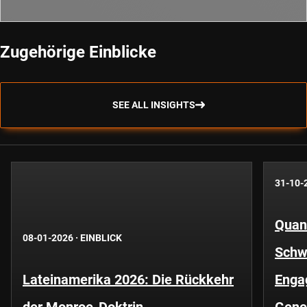
Zugehörige Einblicke
SEE ALL INSIGHTS
31-10-
Quant
08-01-2026
·
EINBLICK
Schwe
Lateinamerika 2026: Die Rückkehr
Enga
der Monroe-Doktrin
Gene