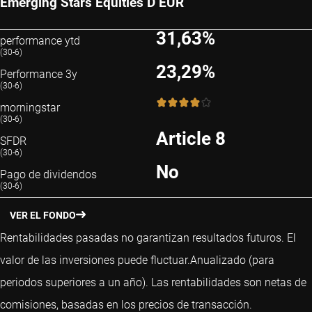
Emerging Stars Equities D EUR
31,63%
performance ytd
(30-6)
23,29%
Performance 3y
(30-6)
4 / 5
morningstar
(30-6)
Article 8
SFDR
(30-6)
No
Pago de dividendos
(30-6)
VER EL FONDO
Rentabilidades pasadas no garantizan resultados futuros. El
valor de las inversiones puede fluctuar.
Anualizado (para
periodos superiores a un año).
Las rentabilidades son netas de
comisiones, basadas en los precios de transacción.