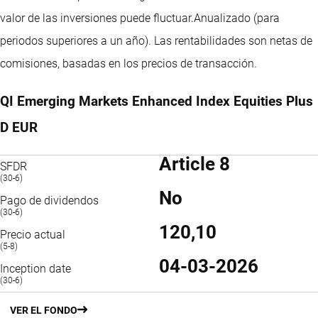
valor de las inversiones puede fluctuar.
Anualizado (para
periodos superiores a un año).
Las rentabilidades son netas de
comisiones, basadas en los precios de transacción.
QI Emerging Markets Enhanced Index Equities Plus
D EUR
Article 8
SFDR
(30-6)
No
Pago de dividendos
(30-6)
120,10
Precio actual
(5-8)
04-03-2026
Inception date
(30-6)
VER EL FONDO