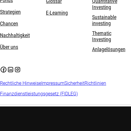
Fonds
Glossar
Quantitative
Investing
Strategien
E-Learning
Sustainable
investing
Chancen
Thematic
Nachhaltigkeit
Investing
Über uns
Anlagelösungen
Rechtliche Hinweise
Impressum
Sicherheit
Richtlinien
Finanzdienstleistungsgesetz (FIDLEG)
Wichtige Informationen:
Investitionen in Finanzinstrumente
sind mit Risiken verbunden, einschliesslich des möglichen