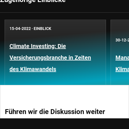
15-04-2022
·
EINBLICK
30-12-
Climate Investing: Die
Versicherungsbranche in Zeiten
Mana
des Klimawandels
Klima
Führen wir die Diskussion weiter
Melden Sie sich für unsere Newsletter an und bleiben Sie