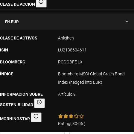
CLASE DE ACCIÓN
Clase de acción
FH-EUR
CLASE DE ACTIVOS
Anleihen
ISIN
LU2138604611
BLOOMBERG
ROGGBFE LX
ÍNDICE
Bloomberg MSCI Global Green Bond
Index (hedged into EUR)
INFORMACIÓN SOBRE
Artículo 9
SOSTENIBILIDAD
Información sobre sostenibilidad
MORNINGSTAR
Morningstar
Rating
(
30-06
)