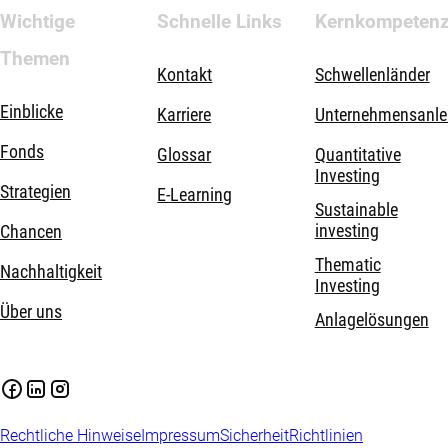
Wichtige
Schnelle Links
Kernkompeten
Themen
Kontakt
Schwellenländer
Einblicke
Karriere
Unternehmensanle
Fonds
Glossar
Quantitative
Investing
Strategien
E-Learning
Sustainable
investing
Chancen
Thematic
Nachhaltigkeit
Investing
Über uns
Anlagelösungen
Rechtliche Hinweise
Impressum
Sicherheit
Richtlinien