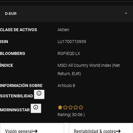
D-EUR
CLASE DE ACTIVOS
Aktien
ISIN
LU1700710939
BLOOMBERG
RGFIEQD LX
ÍNDICE
MSCI All Country World Index (Net
Return, EUR)
INFORMACIÓN SOBRE
Artículo 8
SOSTENIBILIDAD
Información sobre sostenibilidad
MORNINGSTAR
Morningstar
Rating
(
30-06
)
Visión general
Rentabilidad & costes