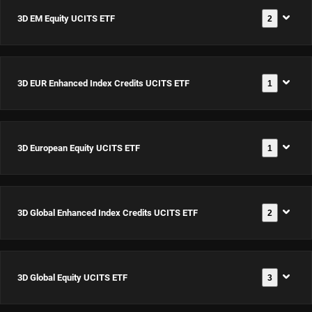
3D EM Equity UCITS ETF
2
3D EUR Enhanced Index Credits UCITS ETF
1
3D EM
Equity
UCITS
3D European Equity UCITS ETF
1
3D EUR
ETF USD
Documents
Enhanced
Acc
Index
ISIN:
3D Global Enhanced Index Credits UCITS ETF
2
3D
Credits
IE0002Z12PN9
Documents
European
UCITS ETF
Equity
EUR Acc
3D Global Equity UCITS ETF
3
3D Global
UCITS ETF
Documents
3D EM
ISIN:
Enhanced