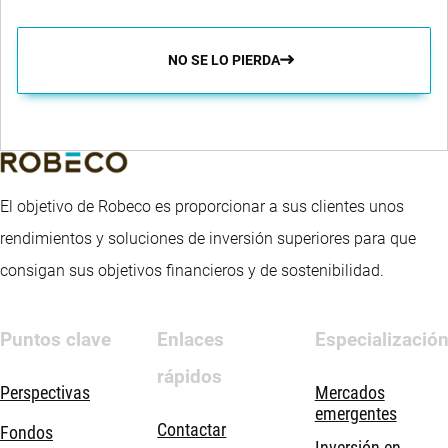
ISIN:
ISIN:
Equities I
Economy I
BP US
LU0226954369
LU0374106598
Documents
USD
NO SE LO PIERDA
USD
Documents
Large Cap
ISIN:
Equities I
ISIN:
Documents
LU0674140123
LU2092759450
USD
ISIN:
LU0474363545
El objetivo de Robeco es proporcionar a sus clientes unos
rendimientos y soluciones de inversión superiores para que
consigan sus objetivos financieros y de sostenibilidad.
Puntos clave
Enlaces
Especializació
rápidos
Perspectivas
Mercados
emergentes
Contactar
Fondos
Inversión en