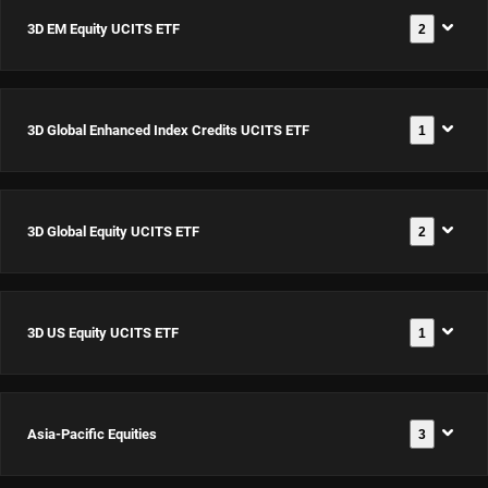
3D EM Equity UCITS ETF
2
3D Global Enhanced Index Credits UCITS ETF
1
3D EM
Equity
UCITS
3D Global Equity UCITS ETF
2
3D Global
ETF USD
Documents
Enhanced
Dis
Index
ISIN:
3D US Equity UCITS ETF
1
3D Global
Credits
IE00063T9YS5
Documents
Equity
UCITS ETF
UCITS
USD Acc
Asia-Pacific Equities
3
3D US
ETF USD
Documents
3D EM
ISIN:
Equity