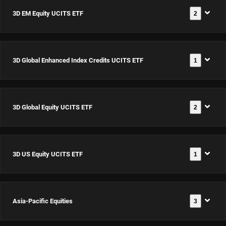
3D EM Equity UCITS ETF
2
3D Global Enhanced Index Credits UCITS ETF
1
3D EM
Equity
UCITS
3D Global Equity UCITS ETF
2
3D Global
ETF USD
Documents
Enhanced
Dis
Index
ISIN:
3D US Equity UCITS ETF
1
3D Global
Credits
IE00063T9YS5
Documents
Equity
UCITS ETF
UCITS
USD Acc
Asia-Pacific Equities
3
3D US
ETF USD
Documents
3D EM
ISIN:
Equity