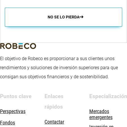
ISIN:
ISIN:
Equities IE
Economy
BP US
LU1807417636
LU0440072402
Documents
USD
NO SE LO PIERDA
IE USD
Documents
Large Cap
ISIN:
Equities IE
ISIN:
Documents
LU0963031736
LU2554843545
USD
ISIN:
LU0975848267
El objetivo de Robeco es proporcionar a sus clientes unos
rendimientos y soluciones de inversión superiores para que
consigan sus objetivos financieros y de sostenibilidad.
Puntos clave
Enlaces
Especializació
rápidos
Perspectivas
Mercados
emergentes
Contactar
Fondos
Inversión en