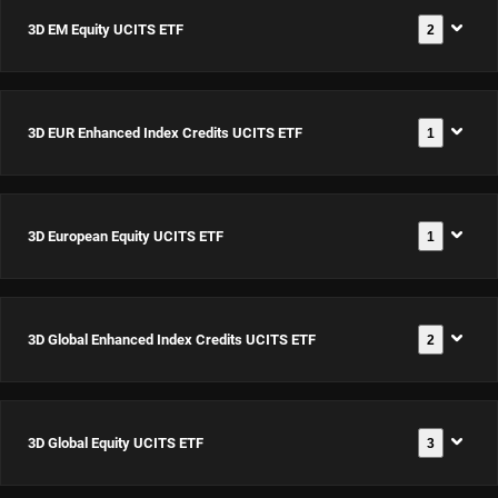
3D EM Equity UCITS ETF
2
3D EUR Enhanced Index Credits UCITS ETF
1
3D EM
Equity
UCITS
3D European Equity UCITS ETF
1
3D EUR
ETF USD
Documenti
Enhanced
Acc
Index
ISIN:
3D Global Enhanced Index Credits UCITS ETF
2
3D
Credits
IE0002Z12PN9
Documenti
European
UCITS ETF
Equity
EUR Acc
3D Global Equity UCITS ETF
3
3D Global
UCITS ETF
Documenti
3D EM
ISIN:
Enhanced