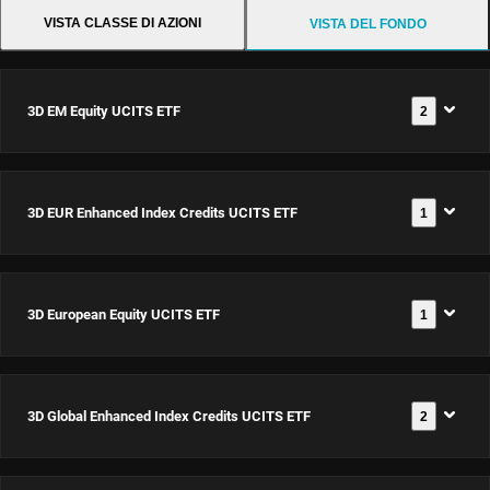
VISTA CLASSE DI AZIONI
VISTA DEL FONDO
3D EM Equity UCITS ETF
2
3D EUR Enhanced Index Credits UCITS ETF
1
3D EM
Equity
UCITS
3D European Equity UCITS ETF
1
3D EUR
ETF USD
Documenti
Enhanced
Dis
Index
ISIN:
3D Global Enhanced Index Credits UCITS ETF
2
3D
Credits
IE00063T9YS5
Documenti
European
UCITS ETF