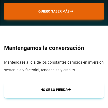
Dynamic
IE000OHXGWO8
QUIERO SABER MÁS
High
Yield
UCITS
Documenti
ETF
Mantengamos la conversación
EUR(H)
Acc
Manténgase al día de los constantes cambios en inversión
ISIN:
sostenible y factorial, tendencias y crédito.
IE000SI9E3I8
NO SE LO PIERDA