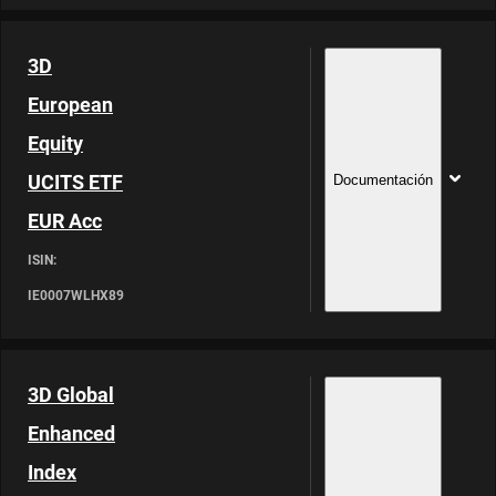
3D
European
Equity
UCITS ETF
Documentación
EUR Acc
ISIN:
IE0007WLHX89
3D Global
Enhanced
Index