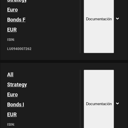
Euro
Bonds F
Documentación
EUR
ISIN:
LU0940007262
All
Strategy
Euro
Bonds I
Documentación
EUR
ISIN: