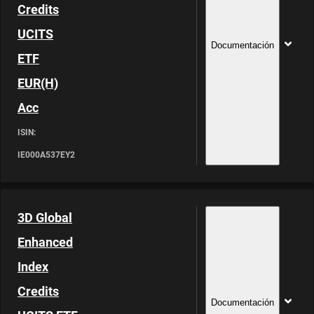
Credits
UCITS
Documentación
ETF
EUR(H)
Acc
ISIN:
IE000A537EY2
3D Global
Enhanced
Index
Credits
Documentación