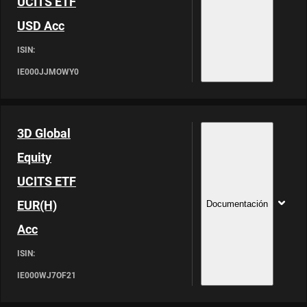
UCITS ETF
USD Acc
ISIN:
IE000JJMOWY0
3D Global
Equity
UCITS ETF
EUR(H)
Documentación
Acc
ISIN:
IE000WJ7OF21