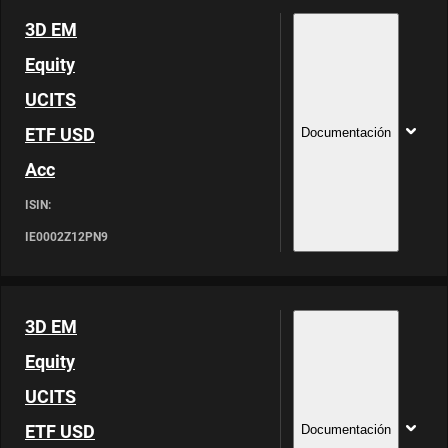
3D EM
Equity
UCITS
ETF USD
Documentación
Acc
ISIN:
IE0002Z12PN9
3D EM
Equity
UCITS
ETF USD
Documentación