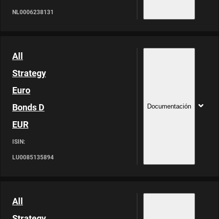
NL0006238131
All
Strategy
Euro
Bonds D
Documentación
EUR
ISIN:
LU0085135894
All
Strategy