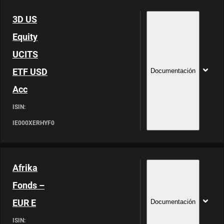
3D US
Equity
UCITS
ETF USD
Documentación
Acc
ISIN:
IE000XERHYF0
Afrika
Fonds –
EUR E
Documentación
ISIN: