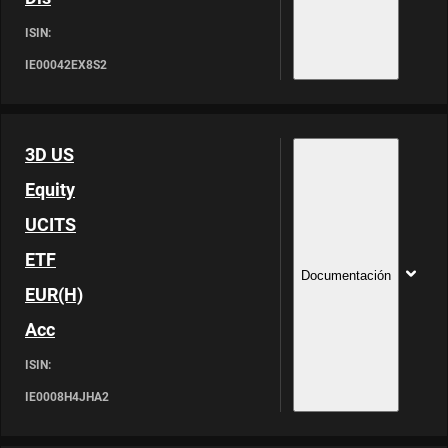
ISIN:
IE00042EX8S2
3D US
Equity
UCITS
ETF
Documentación
EUR(H)
Acc
ISIN:
IE0008H4JHA2