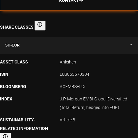
KONTAKT
SHARE CLASSES
Share classes
SH-EUR
ASSET CLASS
Anleihen
ISIN
LU3063670304
BLOOMBERG
ROEMBSH LX
INDEX
J.P. Morgan EMBI Global Diversified
(Total Return, hedged into EUR)
SUSTAINABILITY-
Article 8
RELATED INFORMATION