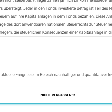
n nicht steuerbar. Anleger zahlen jährlich Einkommenssteuer a
 übersteigt. Jeder in den Fonds investierte Betrag ist Teil des
euern auf ihre Kapitalanlagen in dem Fonds bezahlen. Diese An
age des dort anwendbaren nationalen Steuerrechts zur Steuer he
Anlegern, die steuerlichen Konsequenzen einer Kapitalanlage in 
, bevor sie sich für eine Anlage in dem Fonds entscheiden.
r aktuelle Ereignisse im Bereich nachhaltiger und quantitativer 
NICHT VERPASSEN