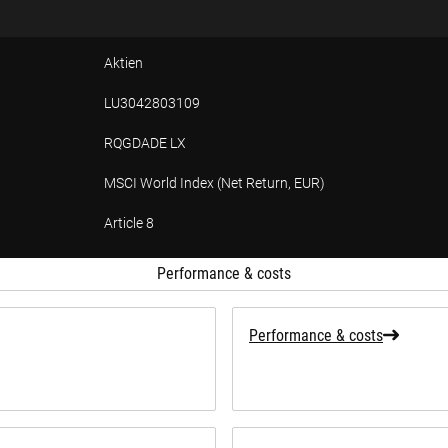
Aktien
LU3042803109
RQGDADE LX
MSCI World Index (Net Return, EUR)
Article 8
tion
Performance & costs
Performance & costs