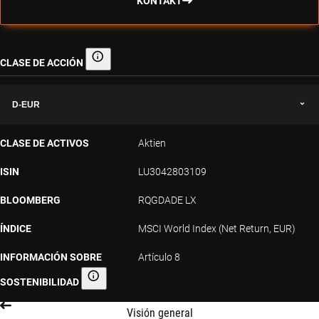
KONTAKT
CLASE DE ACCIÓN
Clase de acción
D-EUR
CLASE DE ACTIVOS
Aktien
ISIN
LU3042803109
BLOOMBERG
RQGDADE LX
ÍNDICE
MSCI World Index (Net Return, EUR)
INFORMACIÓN SOBRE
Artículo 8
SOSTENIBILIDAD
Información sobre sostenibilidad
Visión general