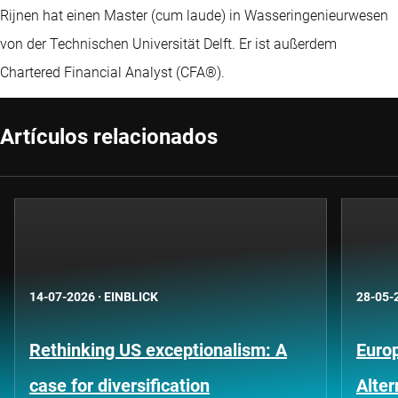
Rijnen hat einen Master (cum laude) in Wasseringenieurwesen
von der Technischen Universität Delft. Er ist außerdem
Chartered Financial Analyst (CFA®).
Artículos relacionados
14-07-2026
·
EINBLICK
28-05-
Rethinking US exceptionalism: A
Euro
case for diversification
Alte