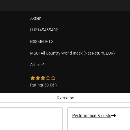
Aktien
LU2145465402
RSSMEDE LX
MSCI All Country World Index (Net Return, EUR)
Article 9
tion
Rating
(
30-06
)
Overview
Performance & costs