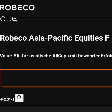
Robeco Asia-Pacific Equities 
Value-Stil für asiatische AllCaps mit bewährter Erfo
基金類別
基金類別