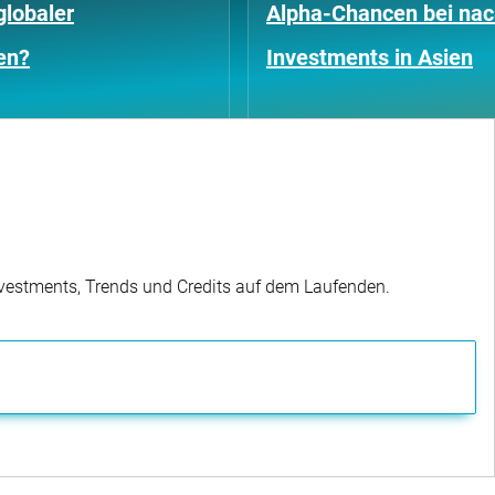
globaler
Alpha-Chancen bei nac
en?
Investments in Asien
Investments, Trends und Credits auf dem Laufenden.