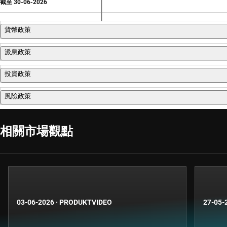
截至
30-06-2026
貨幣政策
派息政策
Der Fonds kann eine aktive Währungspolitik verfolgen, um zusä
投資政策
Es wird keine Dividende ausgeschüttet. Der Fonds thesauriert e
風險政策
Robeco Asia-Pacific Equities ist ein aktiv verwalteter Fonds, de
basiert auf der Analyse von Fundamentaldaten. Der Fonds konzen
Das Risikomanagement ist voll in den Investitionsprozess integrie
相關市場觀點
Währungs-Overlays umgesetzt. Stimmrechtsausübung, Unternehmen
E&S-Merkmale (Umwelt und Soziales) im Sinne von Artikel 8 der
Nachhaltigkeitsrisiken in den Investmentprozess und wendet di
normative, auf Aktivitäten oder auf Regionen basierende Aus
03-06-2026
·
PRODUKTVIDEO
27-05-