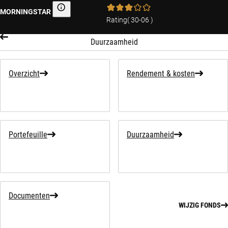
MORNINGSTAR
Morningstar
Rating
(
30-06
)
Duurzaamheid
Overzicht
Rendement & kosten
Portefeuille
Duurzaamheid
Documenten
WIJZIG FONDS