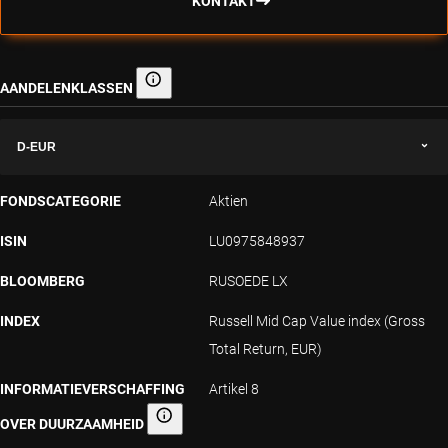
KONTAKT
AANDELENKLASSEN
Aandelenklassen
D-EUR
FONDSCATEGORIE
Aktien
ISIN
LU0975848937
BLOOMBERG
RUSOEDE LX
INDEX
Russell Mid Cap Value index (Gross
Total Return, EUR)
INFORMATIEVERSCHAFFING
Artikel 8
OVER DUURZAAMHEID
Informatieverschaffing over duurzaamheid