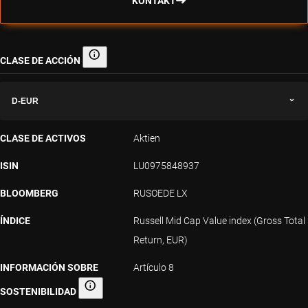
KONTAKT
CLASE DE ACCIÓN
Clase de acción
D-EUR
CLASE DE ACTIVOS
Aktien
ISIN
LU0975848937
BLOOMBERG
RUSOEDE LX
ÍNDICE
Russell Mid Cap Value index (Gross Total
Return, EUR)
INFORMACIÓN SOBRE
Artículo 8
SOSTENIBILIDAD
Información sobre sostenibilidad