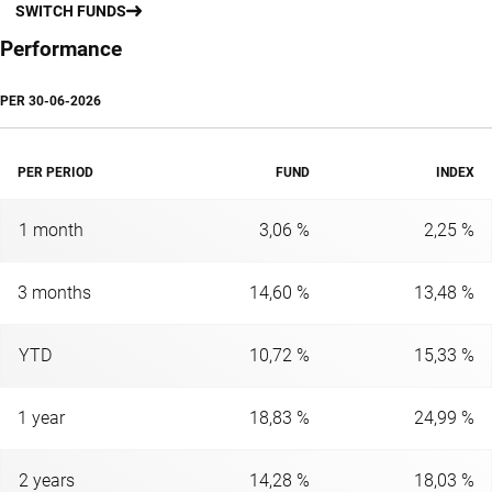
SWITCH FUNDS
Performance
PER
30-06-2026
PER PERIOD
FUND
INDEX
1 month
3,06 %
2,25 %
3 months
14,60 %
13,48 %
YTD
10,72 %
15,33 %
1 year
18,83 %
24,99 %
2 years
14,28 %
18,03 %