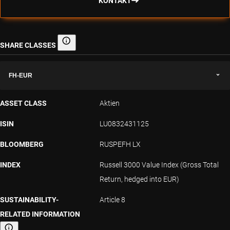
KONTAKT
SHARE CLASSES
Share classes
FH-EUR
ASSET CLASS
Aktien
ISIN
LU0832431125
BLOOMBERG
RUSPEFH LX
INDEX
Russell 3000 Value Index (Gross Total
Return, hedged into EUR)
SUSTAINABILITY-
Article 8
RELATED INFORMATION