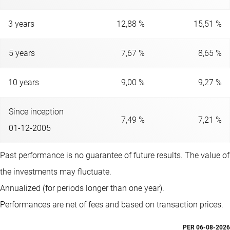
3 years
12,88 %
15,51 %
5 years
7,67 %
8,65 %
10 years
9,00 %
9,27 %
Since inception
7,49 %
7,21 %
01-12-2005
Past performance is no guarantee of future results. The value of
the investments may fluctuate.
Annualized (for periods longer than one year).
Performances are net of fees and based on transaction prices.
PER
06-08-2026