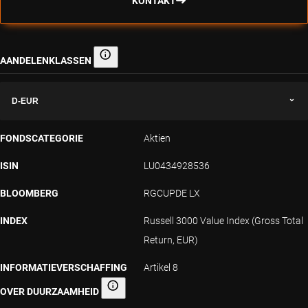
KONTAKT
AANDELENKLASSEN
Aandelenklassen
D-EUR
FONDSCATEGORIE
Aktien
ISIN
LU0434928536
BLOOMBERG
RGCUPDE LX
INDEX
Russell 3000 Value Index (Gross Total
Return, EUR)
INFORMATIEVERSCHAFFING
Artikel 8
OVER DUURZAAMHEID
Informatieverschaffing over duurzaamheid