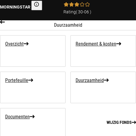
MORNINGSTAR
Morningstar
Rating
(
30-06
)
Duurzaamheid
Overzicht
Rendement & kosten
Portefeuille
Duurzaamheid
Documenten
WIJZIG FONDS